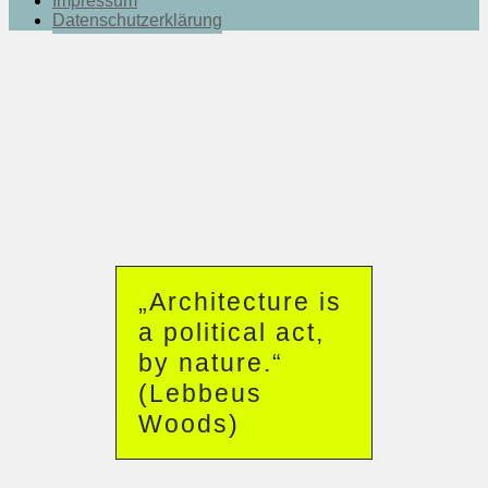
Impressum
Datenschutzerklärung
„Architecture is
a political act,
by nature.“
(Lebbeus
Woods)