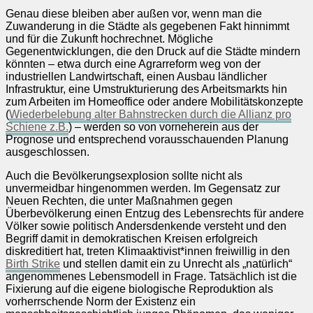
Genau diese bleiben aber außen vor, wenn man die
Zuwanderung in die Städte als gegebenen Fakt hinnimmt
und für die Zukunft hochrechnet. Mögliche
Gegenentwicklungen, die den Druck auf die Städte mindern
könnten – etwa durch eine Agrarreform weg von der
industriellen Landwirtschaft, einen Ausbau ländlicher
Infrastruktur, eine Umstrukturierung des Arbeitsmarkts hin
zum Arbeiten im Homeoffice oder andere Mobilitätskonzepte
(
Wiederbelebung alter Bahnstrecken durch die Allianz pro
Schiene z.B.
) – werden so von vorneherein aus der
Prognose und entsprechend vorausschauenden Planung
ausgeschlossen.
Auch die Bevölkerungsexplosion sollte nicht als
unvermeidbar hingenommen werden. Im Gegensatz zur
Neuen Rechten, die unter Maßnahmen gegen
Überbevölkerung einen Entzug des Lebensrechts für andere
Völker sowie politisch Andersdenkende versteht und den
Begriff damit in demokratischen Kreisen erfolgreich
diskreditiert hat, treten Klimaaktivist*innen freiwillig in den
Birth Strike
und stellen damit ein zu Unrecht als „natürlich“
angenommenes Lebensmodell in Frage. Tatsächlich ist die
Fixierung auf die eigene biologische Reproduktion als
vorherrschende Norm der Existenz ein