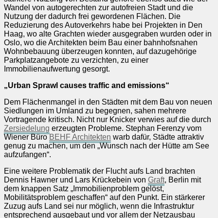
Wandel von autogerechten zur autofreien Stadt und die
Nutzung der dadurch frei gewordenen Flächen. Die
Reduzierung des Autoverkehrs habe bei Projekten in Den
Haag, wo alte Grachten wieder ausgegraben wurden oder in
Oslo, wo die Architekten beim Bau einer bahnhofsnahen
Wohnbebauung überzeugen konnten, auf dazugehörige
Parkplatzangebote zu verzichten, zu einer
Immobilienaufwertung gesorgt.
„Urban Sprawl causes traffic and emissions“
Dem Flächenmangel in den Städten mit dem Bau von neuen
Siedlungen im Umland zu begegnen, sahen mehrere
Vortragende kritisch. Nicht nur Knicker verwies auf die durch
Zersiedelung
erzeugten Probleme. Stephan Ferenzy vom
Wiener Büro
BEHF Architekten
warb dafür, Städte attraktiv
genug zu machen, um den „Wunsch nach der Hütte am See
aufzufangen“.
Eine weitere Problematik der Flucht aufs Land brachten
Dennis Hawner und Lars Krückebein von
Graft
, Berlin mit
dem knappen Satz „Immobilienproblem gelöst,
Mobilitätsproblem geschaffen“ auf den Punkt. Ein stärkerer
Zuzug aufs Land sei nur möglich, wenn die Infrastruktur
entsprechend ausgebaut und vor allem der Netzausbau