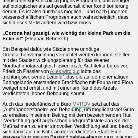
menschheitsgeschichtlich junges Phänomen, das weniger
auf biologischer als auf gesellschaftlicher Konditionierung
beruht. Es ist also durchaus möglich – und nach jüngeren
wissenschaftlichen Prognosen auch wahrscheinlich, dass
sich dieses MEM ändern wird bzw. muss.
„Corona hat gezeigt, wie wichtig der kleine Park um die
Ecke ist“
(Stephan Behnisch)
Ein Beispiel dafür, wie Städte ohne unnötige
Grünflächenvernichtung verdichtet werden können, stellten
mit der Stadtentwicklungsplanung für das Wiener
Nordbahnhofareal gleich zwei lokale Architekturbüros vor.
Friedrich Passler von
Alles wird gut
lobte das
„richtungsweisende Leitbild“, das die auf dem ehemaligen
Bahngelände entstandene Brachfläche mit Fauna und Flora
weitgehend erhält und mit einer am Rand des Areals
verdichteten, hohen Bebauung säumt.
Auch das niederländische Büro
MVRDV
setzt auf das
„Aufeinanderstapeln“ von Bebauung, um möglichst viel Grün
zu erhalten. In seinem Beitrag mit dem bezeichnenden Titel
„Verdichtung geht auch schön und grün“ listete Jan Knicker
Maßnahmen zu einer sinnvollen Verdichtung auf und bezog
sich damit auf die Kritik an der verdichteten Stadt. Eine
stärkere Nutzung von Bestand gehöre ebenso dazu wie der