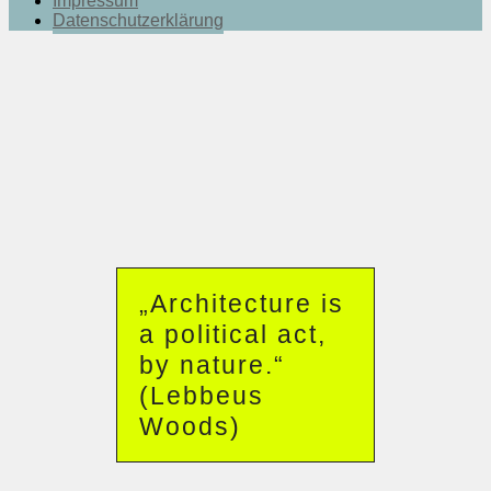
Impressum
Datenschutzerklärung
„Architecture is
a political act,
by nature.“
(Lebbeus
Woods)