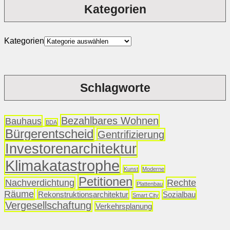
Kategorien
Kategorien
Schlagworte
Bezahlbares Wohnen
Bauhaus
BDA
Bürgerentscheid
Gentrifizierung
Investorenarchitektur
Klimakatastrophe
Kunst
Moderne
Petitionen
Nachverdichtung
Rechte
Plattenbau
Räume
Rekonstruktionsarchitektur
Sozialbau
Smart City
Vergesellschaftung
Verkehrsplanung